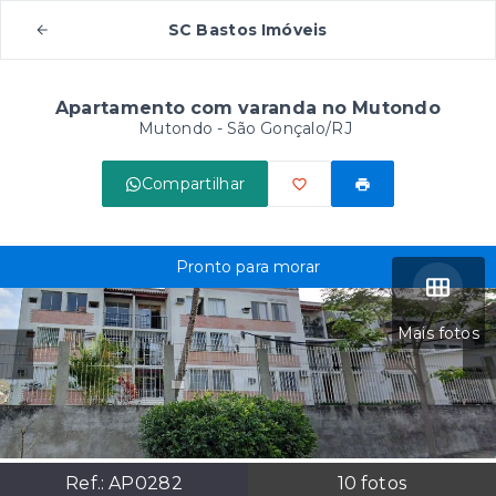
SC Bastos Imóveis
Apartamento com varanda no Mutondo
Mutondo - São Gonçalo/RJ
Compartilhar
Pronto para morar
Mais fotos
Ref.:
AP0282
10
fotos