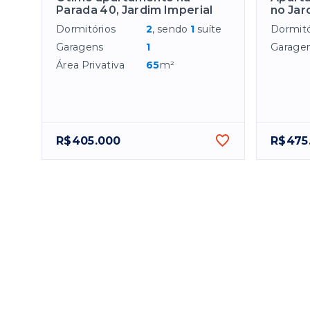
Parada 40, Jardim Imperial
no Jar
Dormitórios
2
, sendo
1
suíte
Dormitó
Garagens
1
Garage
Área Privativa
65
m²
R$405.000
R$475