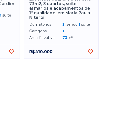
 Jardim
73m2, 3 quartos, suíte,
armários e acabamentos de
1ª qualidade, em Maria Paula -
1
suíte
Niterói
Dormitórios
3
, sendo
1
suíte
Garagens
1
Área Privativa
73
m²
R$410.000