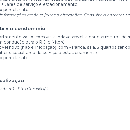
ial, área de serviço e estacionamento.
o porcelanato.
informações estão sujeitas a alterações. Consulte o corretor r
bre o condomínio
rtamento vazio, com vista indevassável, a poucos metros da ru
 condução para o R.J. e Niterói.
vel novo (não é 1ª locação), com varanda, sala, 3 quartos sendo 
heiro social, área de serviço e estacionamento.
o porcelanato.
calização
ada 40 - São Gonçalo/RJ