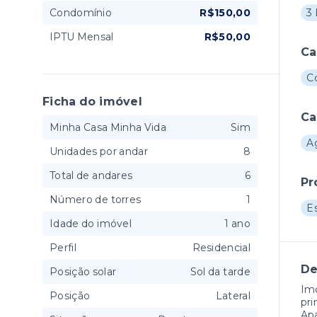
Condomínio
R$150,00
3 
IPTU Mensal
R$50,00
Ca
C
Ficha do imóvel
Ca
Minha Casa Minha Vida
Sim
A
Unidades por andar
8
Total de andares
6
Pr
Número de torres
1
E
Idade do imóvel
1 ano
Perfil
Residencial
De
Posição solar
Sol da tarde
Imó
Posição
Lateral
pri
Apa