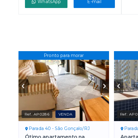
WhatsApp
E-mail
Pronto para morar
Ref.:
AP0286
VENDA
Ref.:
AP0
Parada 40 - São Gonçalo/RJ
Parad
Ótimo apartamento na
Apart