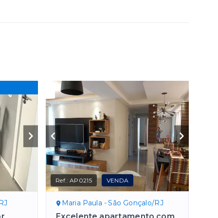
Ref.:
AP0215
VENDA
/RJ
Maria Paula - São Gonçalo/RJ
or
Excelente apartamento com