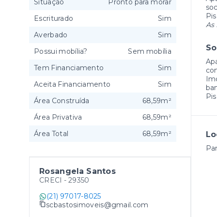
Situação
Pronto para morar
soc
Pis
Escriturado
Sim
As 
Averbado
Sim
So
Possui mobília?
Sem mobília
Apa
Tem Financiamento
Sim
com
Imó
Aceita Financiamento
Sim
ban
Pis
Área Construída
68,59m²
Área Privativa
68,59m²
Área Total
68,59m²
Lo
Par
Rosangela Santos
CRECI -
29350
(21) 97017-8025
scbastosimoveis@gmail.com