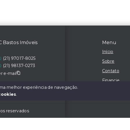
C Bastos Imóveis
Menu
Início
(21) 97017-8025
Sobre
(21) 98137-0273
Contato
r e-mail
Financie
 uma melhor experiência de navegação.
Negocie seu
cookies
.
tos reservados