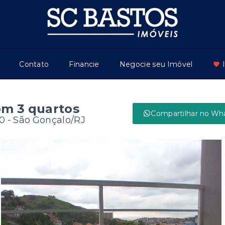
Contato
Financie
Negocie seu Imóvel
m 3 quartos
Compartilhar no Wh
0 - São Gonçalo/RJ