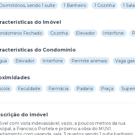
Dormitórios, sendo 1 suíte
1 Banheiro
1 Cozinha
1 Sal
racterísticas do Imóvel
ondominio Fechado
Cozinha
Elevador
Interfone
P
racterísticas do Condomínio
gua
Elevador
Interfone
Permite animais
Vaga ga
oximidades
scola
Faculdade
Farmácia
Padaria
Praça
Super
scrição do imóvel
vel com vista indevassável, vazio, a poucos metros da rua
ncipal, a Francisco Portela e próximo a obra do MUVI.
rtamento com varanda, sala, 3 quartos sendo 1 suíte,banheiro