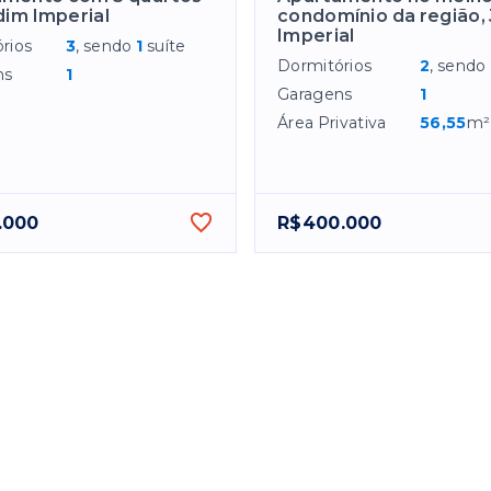
dim Imperial
condomínio da região,
Imperial
rios
3
, sendo
1
suíte
Dormitórios
2
, sendo
ns
1
Garagens
1
Área Privativa
56,55
m²
.000
R$400.000