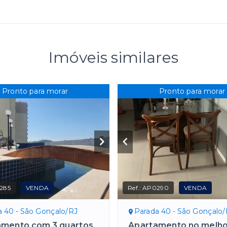
Imóveis similares
Pronto para morar
Pronto para morar
285
VENDA
Ref.:
AP0290
VENDA
a 40 - São Gonçalo/RJ
Parada 40 - São Gonçalo
amento com 3 quartos
Apartamento no melh