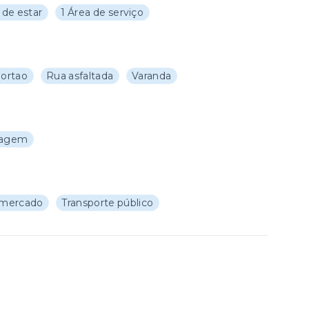
a de estar
1 Área de serviço
ortao
Rua asfaltada
Varanda
ragem
mercado
Transporte público