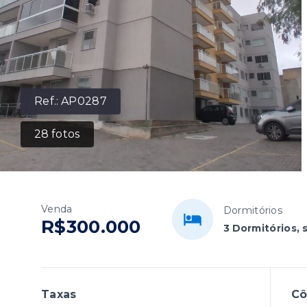
Ref.:
AP0287
28
fotos
Venda
Dormitórios
R$300.000
3 Dormitórios, 
Taxas
C