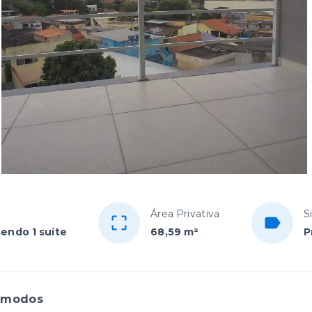
Área Privativa
S
sendo 1 suíte
68,59 m²
P
ômodos