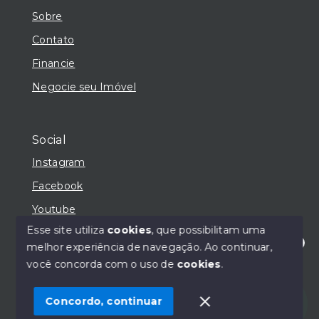
Sobre
Contato
Financie
Negocie seu Imóvel
Social
Instagram
Facebook
Youtube
Esse site utiliza
cookies
, que possibilitam uma
melhor experiência de navegação.
Ao continuar,
Olá! Estamos disponíveis para te ajudar.
você concorda com o uso de
cookies
.
© Copyright 2026 - SC Bastos Imóveis - Todos os
direitos reservados
1
Concordo, continuar
SITE PARA IMOBILIARIA