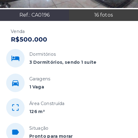
Ref.:
CA0196
16
fotos
Venda
R$500.000
Dormitórios
3 Dormitórios, sendo 1 suíte
Garagens
1 Vaga
Área Construída
126 m²
Situação
Pronto para morar