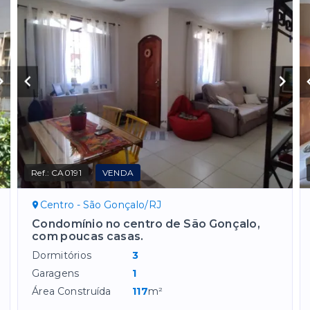
Ref.:
CA0191
VENDA
Centro - São Gonçalo/RJ
Condomínio no centro de São Gonçalo,
com poucas casas.
Dormitórios
3
Garagens
1
Área Construída
117
m²